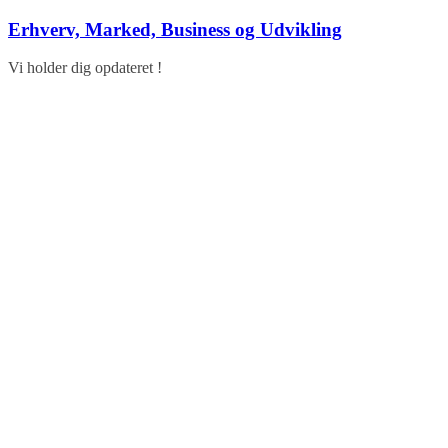
Skip
Erhverv, Marked, Business og Udvikling
to
content
Vi holder dig opdateret !