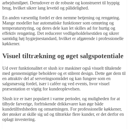
arbejdsmiljøet. Derudover er de robuste og konstrueret til hyppig
brug, hvilket sikrer lang levetid og pålidelighed.
En anden væsentlig fordel er den nemme betjening og rengøring.
Mange modeller har automatiske funktioner som omrøring og
temperaturstyring, og deres dele kan let skilles ad for hurtig og
effektiv rengøring. Det reducerer vedligeholdelsestiden og sikrer
samtidig høj hygiejnestandard, hvilket er afgørende i professionelle
køkkener.
Visuel tiltrækning og øget salgspotentiale
Ud over funktionalitet er slush ice maskiner også visuelt tiltalende
med gennemsigtige beholdere og et stilrent design. Dette gør dem til
en attraktiv del af serveringsområdet og kan fungere som en
salgsmæssig fordel, især i caféer og ved events, hvor visuel
præsentation er vigtig for kundeoplevelsen.
Slush ice er især populært i varme perioder, og muligheden for at
tilbyde farverige, forfriskende drikkevarer kan øge både
kundetilfredsheden og omsætningen. For professionelle køkkener,
der ønsker at skille sig ud og tiltrække flere kunder, er det derfor en
oplagt investering.