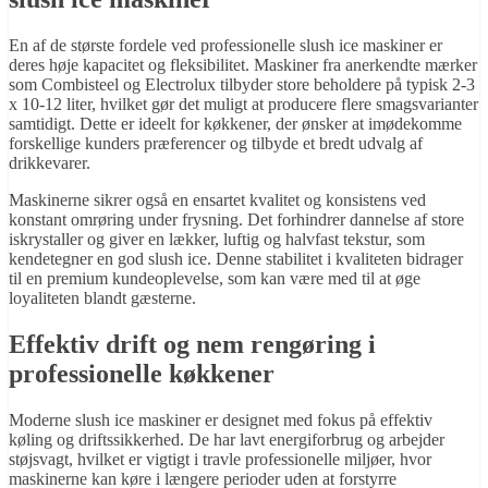
En af de største fordele ved professionelle slush ice maskiner er
deres høje kapacitet og fleksibilitet. Maskiner fra anerkendte mærker
som Combisteel og Electrolux tilbyder store beholdere på typisk 2-3
x 10-12 liter, hvilket gør det muligt at producere flere smagsvarianter
samtidigt. Dette er ideelt for køkkener, der ønsker at imødekomme
forskellige kunders præferencer og tilbyde et bredt udvalg af
drikkevarer.
Maskinerne sikrer også en ensartet kvalitet og konsistens ved
konstant omrøring under frysning. Det forhindrer dannelse af store
iskrystaller og giver en lækker, luftig og halvfast tekstur, som
kendetegner en god slush ice. Denne stabilitet i kvaliteten bidrager
til en premium kundeoplevelse, som kan være med til at øge
loyaliteten blandt gæsterne.
Effektiv drift og nem rengøring i
professionelle køkkener
Moderne slush ice maskiner er designet med fokus på effektiv
køling og driftssikkerhed. De har lavt energiforbrug og arbejder
støjsvagt, hvilket er vigtigt i travle professionelle miljøer, hvor
maskinerne kan køre i længere perioder uden at forstyrre