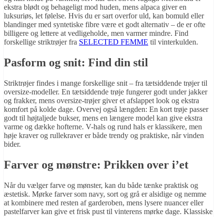
ekstra blødt og behageligt mod huden, mens alpaca giver en
luksuriøs, let følelse. Hvis du er sart overfor uld, kan bomuld eller
blandinger med syntetiske fibre være et godt alternativ – de er ofte
billigere og lettere at vedligeholde, men varmer mindre. Find
forskellige striktrøjer fra
SELECTED FEMME
til vinterkulden.
Pasform og snit: Find din stil
Striktrøjer findes i mange forskellige snit – fra tætsiddende trøjer til
oversize-modeller. En tætsiddende trøje fungerer godt under jakker
og frakker, mens oversize-trøjer giver et afslappet look og ekstra
komfort på kolde dage. Overvej også længden: En kort trøje passer
godt til højtaljede bukser, mens en længere model kan give ekstra
varme og dække hofterne. V-hals og rund hals er klassikere, men
høje kraver og rullekraver er både trendy og praktiske, når vinden
bider.
Farver og mønstre: Prikken over i’et
Når du vælger farve og mønster, kan du både tænke praktisk og
æstetisk. Mørke farver som navy, sort og grå er alsidige og nemme
at kombinere med resten af garderoben, mens lysere nuancer eller
pastelfarver kan give et frisk pust til vinterens mørke dage. Klassiske