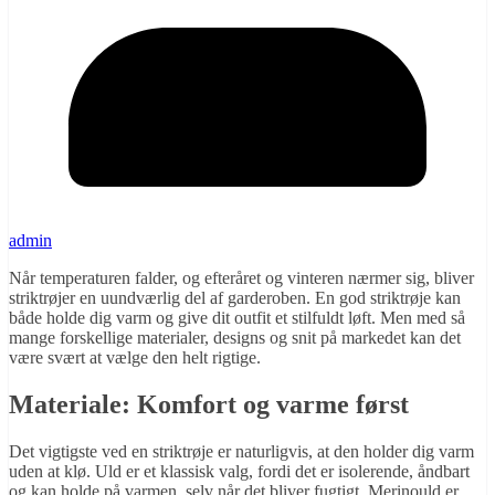
admin
Når temperaturen falder, og efteråret og vinteren nærmer sig, bliver
striktrøjer en uundværlig del af garderoben. En god striktrøje kan
både holde dig varm og give dit outfit et stilfuldt løft. Men med så
mange forskellige materialer, designs og snit på markedet kan det
være svært at vælge den helt rigtige.
Materiale: Komfort og varme først
Det vigtigste ved en striktrøje er naturligvis, at den holder dig varm
uden at klø. Uld er et klassisk valg, fordi det er isolerende, åndbart
og kan holde på varmen, selv når det bliver fugtigt. Merinould er