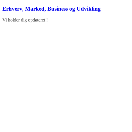
Skip
Erhverv, Marked, Business og Udvikling
to
content
Vi holder dig opdateret !